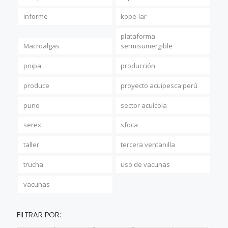
informe
kope-lar
plataforma
Macroalgas
sermisumergible
pnipa
producción
produce
proyecto acuipesca perú
puno
sector acuícola
serex
sfoca
taller
tercera ventanilla
trucha
uso de vacunas
vacunas
FILTRAR POR: