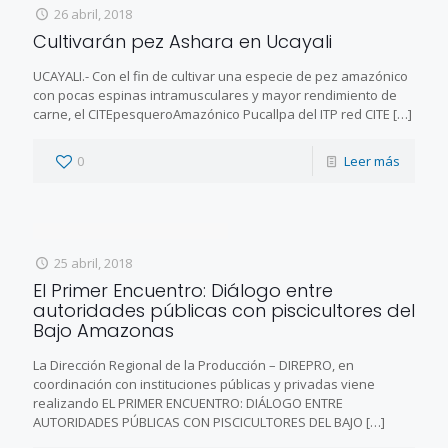
26 abril, 2018
Cultivarán pez Ashara en Ucayali
UCAYALI.- Con el fin de cultivar una especie de pez amazónico
con pocas espinas intramusculares y mayor rendimiento de
carne, el CITEpesqueroAmazónico Pucallpa del ITP red CITE
[…]
0
Leer más
25 abril, 2018
El Primer Encuentro: Diálogo entre
autoridades públicas con piscicultores del
Bajo Amazonas
La Dirección Regional de la Producción – DIREPRO, en
coordinación con instituciones públicas y privadas viene
realizando EL PRIMER ENCUENTRO: DIÁLOGO ENTRE
AUTORIDADES PÚBLICAS CON PISCICULTORES DEL BAJO
[…]