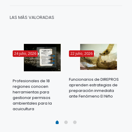
LAS MÁS VALORADAS
24 julio, 2026
22 julio, 2026
14 
Funcionarios de DIREPROS
Profesionales de 18
Mov
aprenden estrategias de
regiones conocen
ra
acu
preparación inmediata
herramientas para
mil
ante Fenómeno El Niño
gestionar permisos
 en
los
ambientales para la
acu
acuicultura