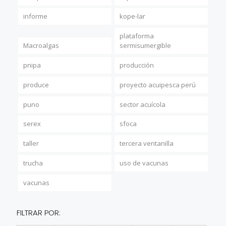
informe
kope-lar
plataforma
Macroalgas
sermisumergible
pnipa
producción
produce
proyecto acuipesca perú
puno
sector acuícola
serex
sfoca
taller
tercera ventanilla
trucha
uso de vacunas
vacunas
FILTRAR POR: