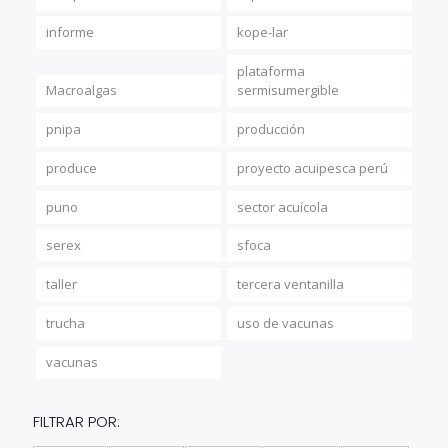
informe
kope-lar
plataforma
Macroalgas
sermisumergible
pnipa
producción
produce
proyecto acuipesca perú
puno
sector acuícola
serex
sfoca
taller
tercera ventanilla
trucha
uso de vacunas
vacunas
FILTRAR POR: