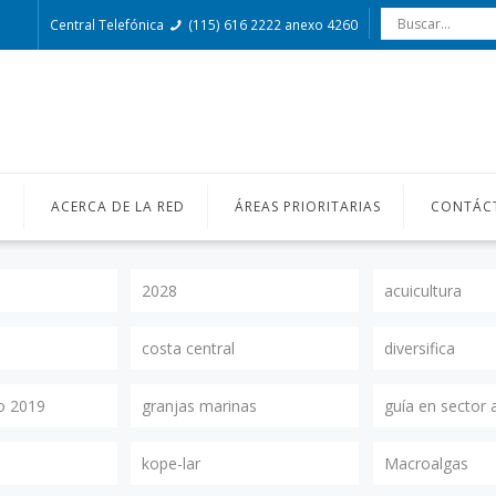
Central Telefónica
(115) 616 2222 anexo 4260
O
ACERCA DE LA RED
ÁREAS PRIORITARIAS
CONTÁC
2028
acuicultura
costa central
diversifica
o 2019
granjas marinas
guía en sector 
kope-lar
Macroalgas