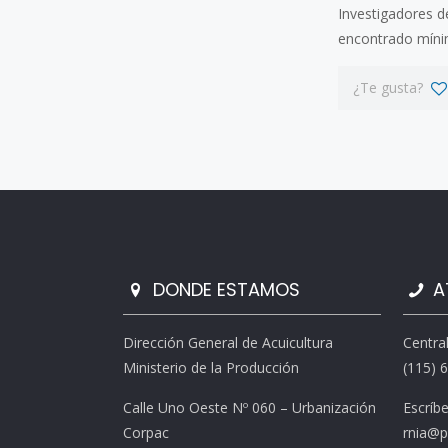
Investigadores d
encontrado míni
¿Te gusta?
DONDE ESTAMOS
A
Dirección General de Acuicultura
Centra
Ministerio de la Producción
(115) 
Calle Uno Oeste Nº 060 – Urbanización
Escríb
Corpac
rnia@p