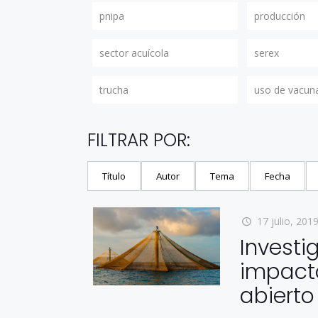
pnipa
producción
sector acuícola
serex
trucha
uso de vacun
FILTRAR POR:
Título
Autor
Tema
Fecha
17 julio, 201
Investi
impacto
abierto