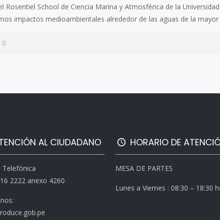
el Rosentiel School de Ciencia Marina y Atmosférica de la Universida
mos impactos medioambientales alrededor de las aguas de la mayor
0
TENCIÓN AL CIUDADANO
HORARIO DE ATENCI
l Telefónica
MESA DE PARTES
616 2222 anexo 4260
Lunes a Viernes : 08:30 – 18:30 
enos:
roduce.gob.pe