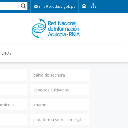
rnia@produce.gob.pe
TENOS
bahía de sechura
especies cultivadas
acuícola
imarpe
plataforma sermisumergible