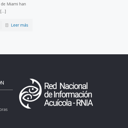
d de Miami han
[…]
Leer más
ÓN
horas