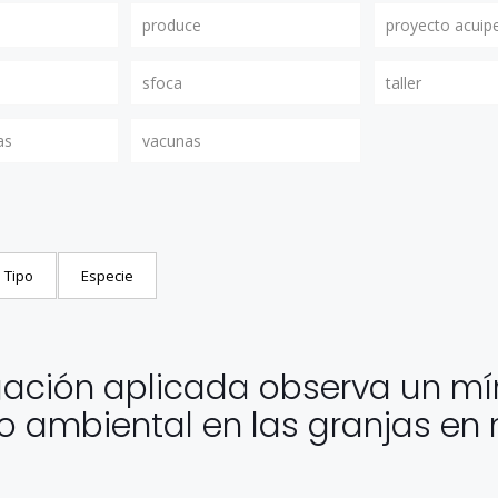
produce
proyecto acuip
sfoca
taller
as
vacunas
Tipo
Especie
9
gación aplicada observa un m
 ambiental en las granjas en