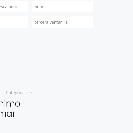
esca perú
puno
tercera ventanilla
Categorías
ínimo
 mar