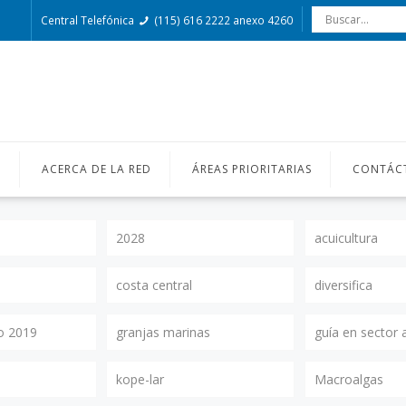
Central Telefónica
(115) 616 2222 anexo 4260
O
ACERCA DE LA RED
ÁREAS PRIORITARIAS
CONTÁC
2028
acuicultura
costa central
diversifica
o 2019
granjas marinas
guía en sector 
kope-lar
Macroalgas