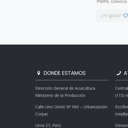
PNIPA, convoca a
¿Te gusta?
DONDE ESTAMOS
A
Dirección General de Acuicultura
Centra
Ministerio de la Producción
(115) 
Calle Uno Oeste Nº 060 – Urbanización
Escríb
Corpac
rnia@p
Lima 27, Perú
Denunc