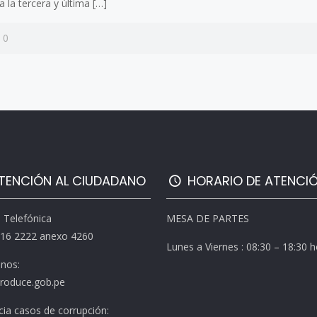
 la tercera y última
[…]
0
TENCIÓN AL CIUDADANO
HORARIO DE ATENCI
l Telefónica
MESA DE PARTES
616 2222 anexo 4260
Lunes a Viernes : 08:30 – 18:30 
enos:
roduce.gob.pe
ia casos de corrupción: