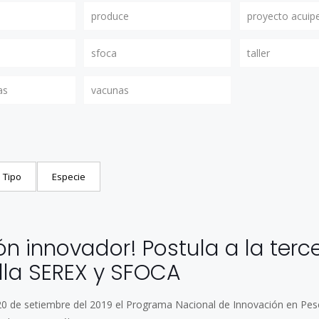
produce
proyecto acuip
sfoca
taller
as
vacunas
Tipo
Especie
9
ón innovador! Postula a la terc
lla SEREX y SFOCA
l 20 de setiembre del 2019 el Programa Nacional de Innovación en Pesc