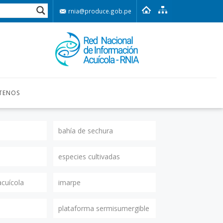
rnia@produce.gob.pe
TENOS
bahía de sechura
especies cultivadas
acuícola
imarpe
plataforma sermisumergible