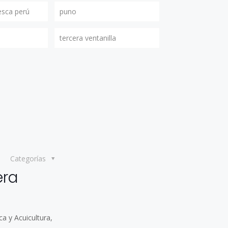
esca perú
puno
tercera ventanilla
Categorías
era
a y Acuicultura,