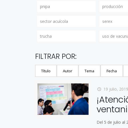
pnipa
producción
sector acuícola
serex
trucha
uso de vacun
FILTRAR POR:
Título
Autor
Tema
Fecha
19 julio, 201
¡Atenci
ventani
Del 5 de julio a