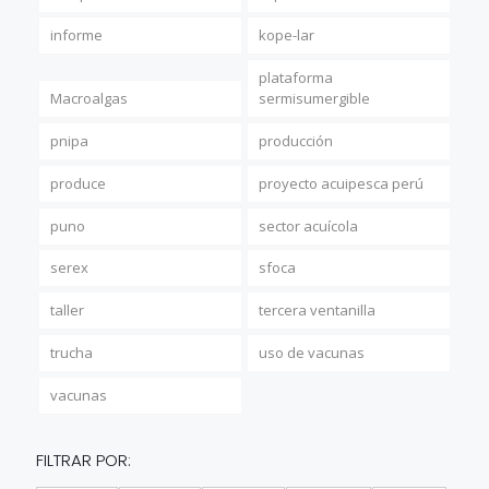
informe
kope-lar
plataforma
Macroalgas
sermisumergible
pnipa
producción
produce
proyecto acuipesca perú
puno
sector acuícola
serex
sfoca
taller
tercera ventanilla
trucha
uso de vacunas
vacunas
FILTRAR POR: