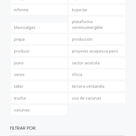
informe
kope-lar
plataforma
Macroalgas
sermisumergible
pnipa
producción
produce
proyecto acuipesca perú
puno
sector acuícola
serex
sfoca
taller
tercera ventanilla
trucha
uso de vacunas
vacunas
FILTRAR POR: