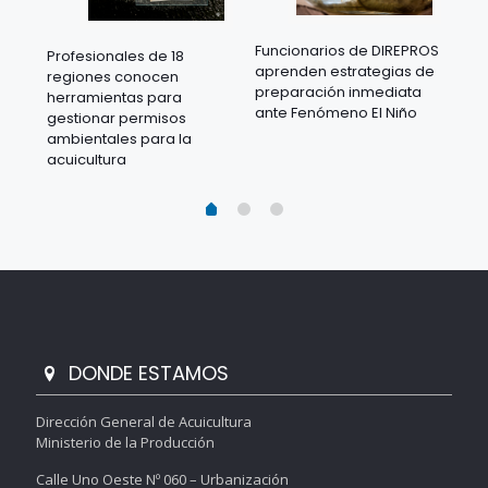
Funcionarios de DIREPROS
Profesionales de 18
Mov
aprenden estrategias de
regiones conocen
ra
acu
preparación inmediata
herramientas para
mil
ante Fenómeno El Niño
gestionar permisos
 en
los
ambientales para la
acu
acuicultura
DONDE ESTAMOS
Dirección General de Acuicultura
Ministerio de la Producción
Calle Uno Oeste Nº 060 – Urbanización