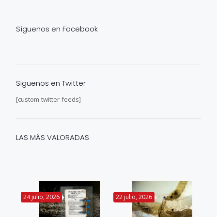
Síguenos en Facebook
Siguenos en Twitter
[custom-twitter-feeds]
LAS MÁS VALORADAS
24 julio, 2026
22 julio, 2026
14 