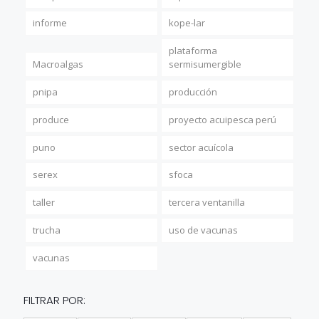
informe
kope-lar
plataforma
Macroalgas
sermisumergible
pnipa
producción
produce
proyecto acuipesca perú
puno
sector acuícola
serex
sfoca
taller
tercera ventanilla
trucha
uso de vacunas
vacunas
FILTRAR POR: