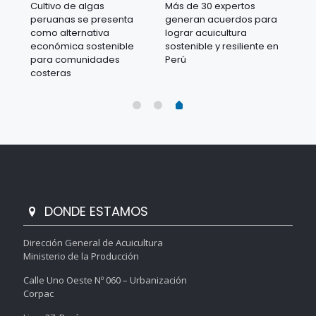
ad
Cultivo de algas
Más de 30 expertos
Pro
/ 7
peruanas se presenta
generan acuerdos para
reg
de
como alternativa
lograr acuicultura
her
económica sostenible
sostenible y resiliente en
ges
para comunidades
Perú
amb
costeras
acu
DONDE ESTAMOS
Dirección General de Acuicultura
Ministerio de la Producción
Calle Uno Oeste Nº 060 – Urbanización
Corpac