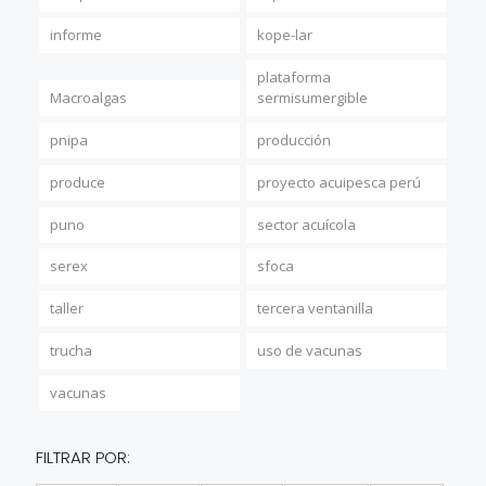
informe
kope-lar
plataforma
Macroalgas
sermisumergible
pnipa
producción
produce
proyecto acuipesca perú
puno
sector acuícola
serex
sfoca
taller
tercera ventanilla
trucha
uso de vacunas
vacunas
FILTRAR POR: