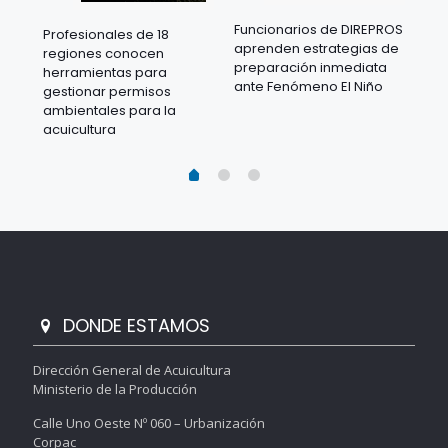
Funcionarios de DIREPROS
Profesionales de 18
Mov
aprenden estrategias de
regiones conocen
ra
acu
preparación inmediata
herramientas para
mil
ante Fenómeno El Niño
gestionar permisos
 en
los
ambientales para la
acu
acuicultura
DONDE ESTAMOS
Dirección General de Acuicultura
Ministerio de la Producción
Calle Uno Oeste Nº 060 – Urbanización
Corpac