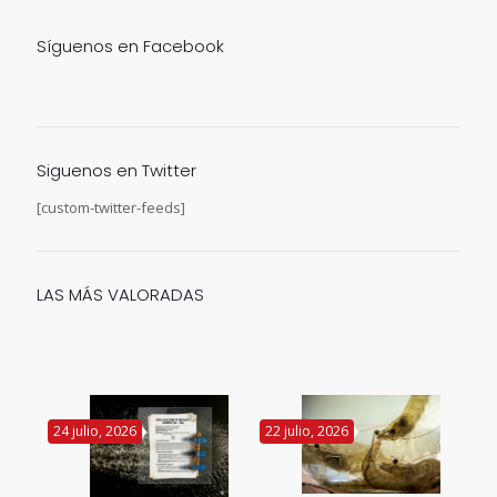
Síguenos en Facebook
Siguenos en Twitter
[custom-twitter-feeds]
LAS MÁS VALORADAS
24 julio, 2026
22 julio, 2026
14 