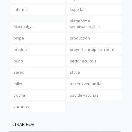
informe
kope-lar
plataforma
Macroalgas
sermisumergible
pnipa
producción
produce
proyecto acuipesca perú
puno
sector acuícola
serex
sfoca
taller
tercera ventanilla
trucha
uso de vacunas
vacunas
FILTRAR POR: