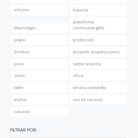
informe
kope-lar
plataforma
Macroalgas
sermisumergible
pnipa
producción
produce
proyecto acuipesca perú
puno
sector acuícola
serex
sfoca
taller
tercera ventanilla
trucha
uso de vacunas
vacunas
FILTRAR POR: