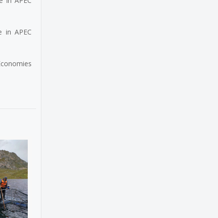
e in APEC
e in APEC
 Economies