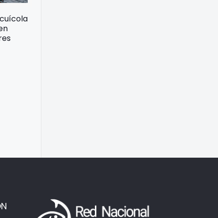
acuícola
 en
res
ÓN