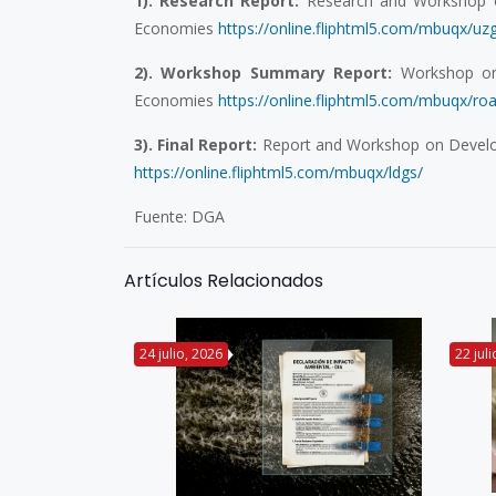
1). Research Report:
Research and Workshop on
Economies
https://online.fliphtml5.com/mbuqx/uzg
2). Workshop Summary Report:
Workshop on 
Economies
https://online.fliphtml5.com/mbuqx/roa
3). Final Report:
Report and Workshop on Develop
https://online.fliphtml5.com/mbuqx/ldgs/
Fuente: DGA
Artículos Relacionados
24 julio, 2026
22 jul