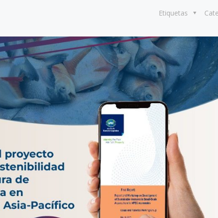
Etiquetas
Cat
8 julio, 2026
Más de 30 ex
generan acue
lograr acuicu
sostenible y r
Perú