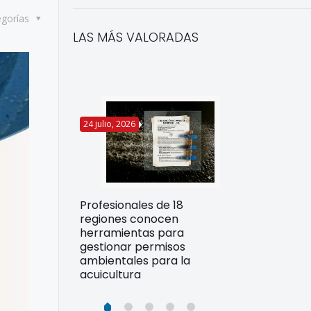
egorías
LAS MÁS VALORADAS
24 julio, 2026
22 julio, 2026
Funcionarios 
Profesionales de 18
pertos
DIREPROS ap
regiones conocen
rdos para
estrategias d
herramientas para
ltura
preparación 
gestionar permisos
esiliente en
ante Fenómen
ambientales para la
acuicultura