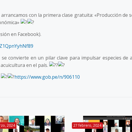
. arrancamos con la primera clase gratuita: «Producción de s
económica»
sión en Facebook).
g9Z1QpnYyhNf89
e convierte en un pilar clave para impulsar especies de a
 acuicultura en el país.
!
https://www.gob.pe/n/906110
rzo, 2024
27 febrero, 2024