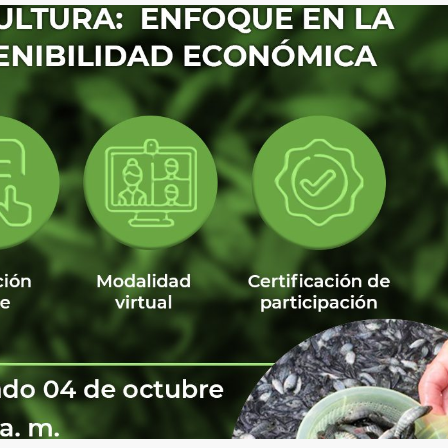
8 julio, 2026
Más de 30 ex
generan acue
lograr acuicu
sostenible y r
Perú