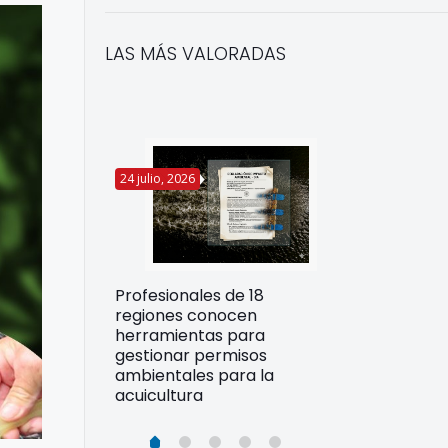
LAS MÁS VALORADAS
24 julio, 2026
22 julio, 2026
Funcionarios 
Profesionales de 18
pertos
DIREPROS ap
regiones conocen
rdos para
estrategias d
herramientas para
ltura
preparación 
gestionar permisos
esiliente en
ante Fenómen
ambientales para la
acuicultura