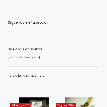
Síguenos en Facebook
Siguenos en Twitter
[custom-twitter-feeds]
LAS MÁS VALORADAS
24 julio, 2026
22 julio, 2026
14 