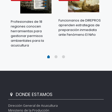
Funcionarios de DIREPROS
Profesionales de 18
Mov
aprenden estrategias de
regiones conocen
ra
acu
preparación inmediata
herramientas para
mil
ante Fenómeno El Niño
gestionar permisos
 en
los
ambientales para la
acu
acuicultura
DONDE ESTAMOS
Dirección General de Acuicultura
Ministerio de la Producción