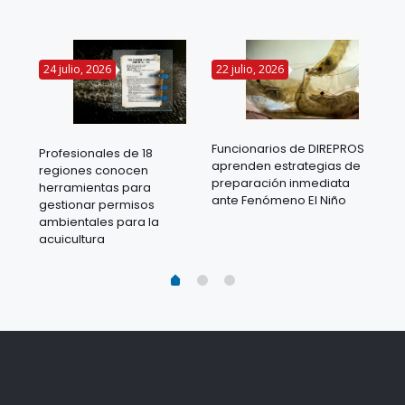
24 julio, 2026
22 julio, 2026
14 
Funcionarios de DIREPROS
Profesionales de 18
Mov
aprenden estrategias de
regiones conocen
ra
acu
preparación inmediata
herramientas para
mil
ante Fenómeno El Niño
gestionar permisos
 en
los
ambientales para la
acu
acuicultura