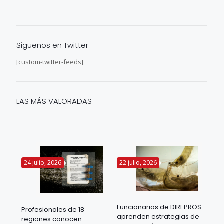
Siguenos en Twitter
[custom-twitter-feeds]
LAS MÁS VALORADAS
24 julio, 2026
22 julio, 2026
14 
Funcionarios de DIREPROS
Profesionales de 18
Mov
aprenden estrategias de
regiones conocen
ra
acu