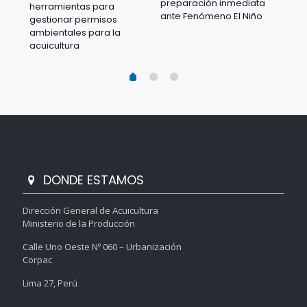
preparación inmediata
herramientas para
mil
ante Fenómeno El Niño
gestionar permisos
 en
los
ambientales para la
acu
acuicultura
DONDE ESTAMOS
Dirección General de Acuicultura
Ministerio de la Producción
Calle Uno Oeste Nº 060 – Urbanización
Corpac
Lima 27, Perú