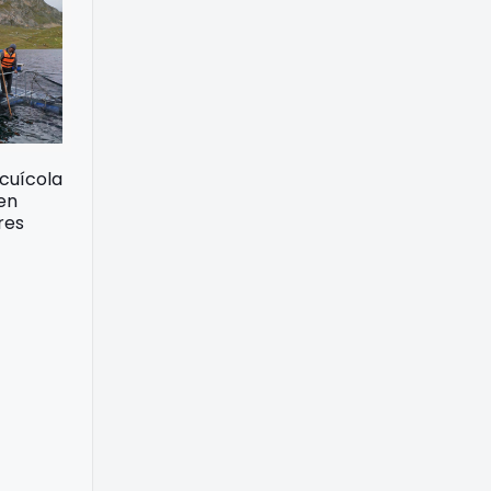
acuícola
 en
res