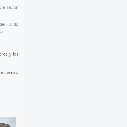
ialización
 del Fondo
os.
ores y los
ón técnica