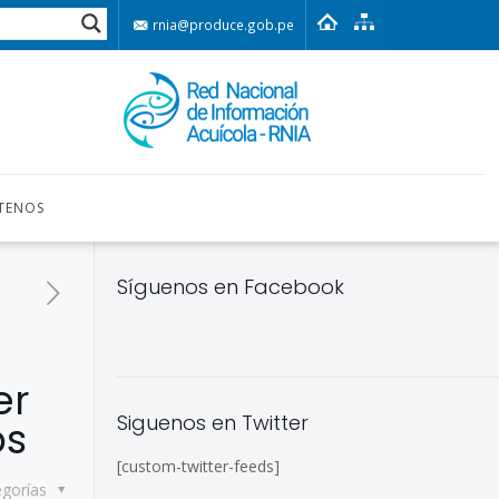
rnia@produce.gob.pe
TENOS
Síguenos en Facebook
er
Siguenos en Twitter
os
[custom-twitter-feeds]
egorías