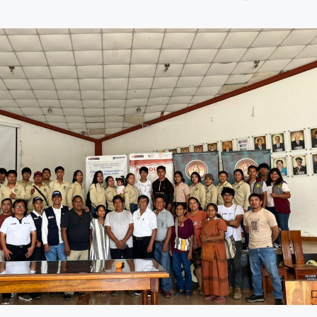
8 julio, 2026
Más de 30 ex
generan acue
lograr acuicu
sostenible y r
Perú