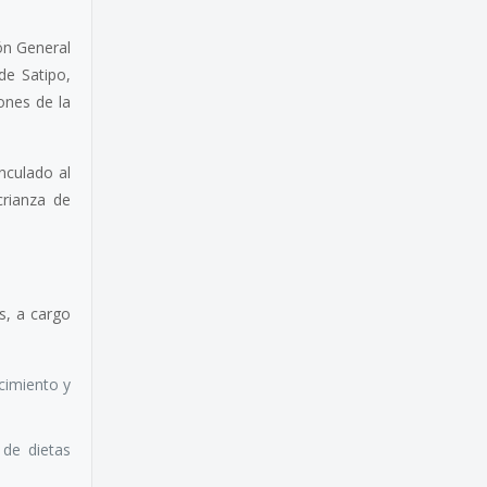
ón General
de Satipo,
ones de la
inculado al
crianza de
s, a cargo
cimiento y
 de dietas