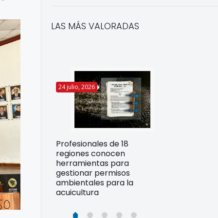
LAS MÁS VALORADAS
24 julio, 2026
22 julio, 2026
Funcionarios 
Profesionales de 18
pertos
DIREPROS ap
regiones conocen
rdos para
estrategias d
herramientas para
ltura
preparación 
gestionar permisos
esiliente en
ante Fenómen
ambientales para la
acuicultura