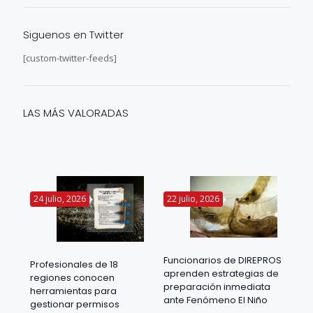
Siguenos en Twitter
[custom-twitter-feeds]
LAS MÁS VALORADAS
24 julio, 2026
22 julio, 2026
14 
Funcionarios de DIREPROS
Profesionales de 18
Mov
aprenden estrategias de
regiones conocen
ra
acu
preparación inmediata
herramientas para
mil
ante Fenómeno El Niño
gestionar permisos
 en
los