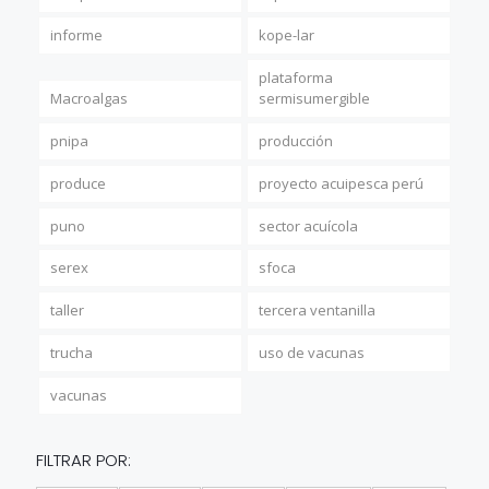
informe
kope-lar
plataforma
Macroalgas
sermisumergible
pnipa
producción
produce
proyecto acuipesca perú
puno
sector acuícola
serex
sfoca
taller
tercera ventanilla
trucha
uso de vacunas
vacunas
FILTRAR POR: