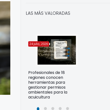
LAS MÁS VALORADAS
24 julio, 2026
22 julio, 2026
Funcionarios 
Profesionales de 18
pertos
DIREPROS ap
regiones conocen
rdos para
estrategias d
herramientas para
ltura
preparación 
gestionar permisos
esiliente en
ante Fenómen
ambientales para la
acuicultura