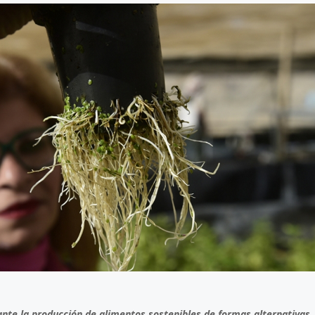
8 julio, 2026
Más de 30 ex
generan acue
lograr acuicu
sostenible y r
Perú
nte la producción de alimentos sostenibles de formas alternativas