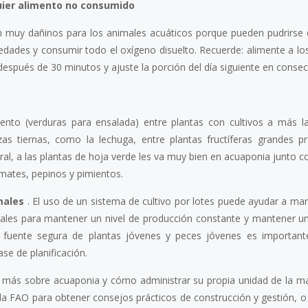
quier alimento no consumido
 muy dañinos para los animales acuáticos porque pueden pudrirse 
dades y consumir todo el oxígeno disuelto. Recuerde: alimente a lo
después de 30 minutos y ajuste la porción del día siguiente en consec
ento (verduras para ensalada) entre plantas con cultivos a más l
izas tiernas, como la lechuga, entre plantas fructíferas grandes p
al, a las plantas de hoja verde les va muy bien en acuaponia junto c
mates, pepinos y pimientos.
males
. El uso de un sistema de cultivo por lotes puede ayudar a ma
ales para mantener un nivel de producción constante y mantener un 
a fuente segura de plantas jóvenes y peces jóvenes es important
se de planificación.
 más sobre acuaponia y cómo administrar su propia unidad de la m
la FAO para obtener consejos prácticos de construcción y gestión, o