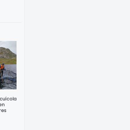
acuícola
 en
res