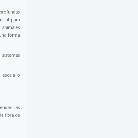
profundas
cial para
r animales
 una forma
n sistemas
 escala o
iendan las
e fibra de