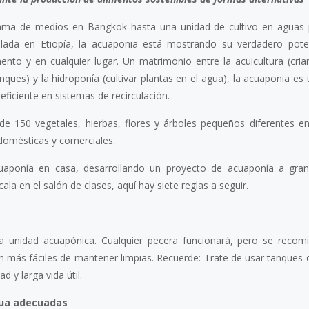
ama de medios en Bangkok hasta una unidad de cultivo en aguas 
ada en Etiopía, la acuaponia está mostrando su verdadero poten
nto y en cualquier lugar. Un matrimonio entre la acuicultura (cria
ues) y la hidroponía (cultivar plantas en el agua), la acuaponia es
eficiente en sistemas de recirculación.
de 150 vegetales, hierbas, flores y árboles pequeños diferentes e
 domésticas y comerciales.
ponía en casa, desarrollando un proyecto de acuaponía a gran
a en el salón de clases, aquí hay siete reglas a seguir.
 unidad acuapónica. Cualquier pecera funcionará, pero se recom
más fáciles de mantener limpias. Recuerde: Trate de usar tanques d
d y larga vida útil.
agua adecuadas