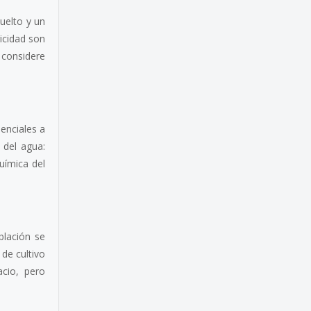
uelto y un
icidad son
 considere
senciales a
 del agua:
química del
blación se
de cultivo
cio, pero