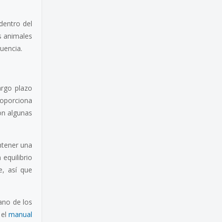
dentro del
s animales
uencia.
argo plazo
roporciona
on algunas
ntener una
equilibrio
e, así que
ano de los
 el
manual