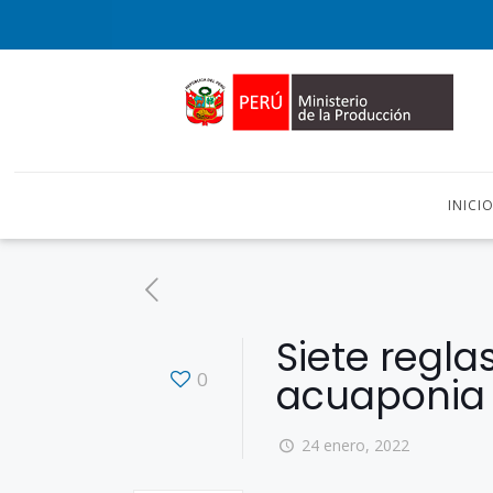
INICI
Siete regla
0
acuaponia
24 enero, 2022