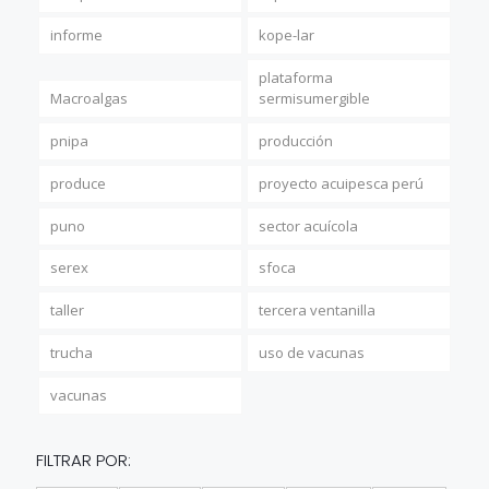
informe
kope-lar
plataforma
Macroalgas
sermisumergible
pnipa
producción
produce
proyecto acuipesca perú
puno
sector acuícola
serex
sfoca
taller
tercera ventanilla
trucha
uso de vacunas
vacunas
FILTRAR POR: