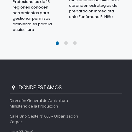
Profesionales de 18
Mov
aprenden estrategias de
regiones conocen
ra
acu
preparación inmediata
herramientas para
mil
ante Fenómeno El Niño
gestionar permisos
 en
los
ambientales para la
acu
acuicultura
DONDE ESTAMOS
Dirección General de Acuicultura
Ministerio de la Producción
Calle Uno Oeste Nº 060 – Urbanización
Corpac
Lima 27, Perú