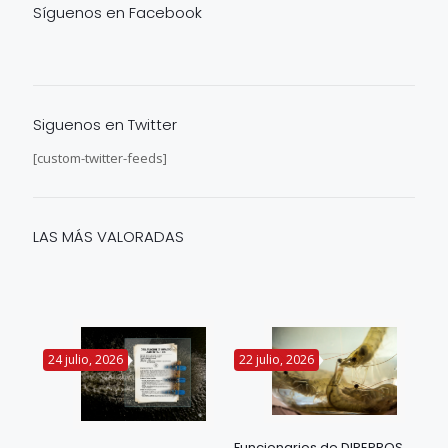
Síguenos en Facebook
Siguenos en Twitter
[custom-twitter-feeds]
LAS MÁS VALORADAS
24 julio, 2026
22 julio, 2026
14 
Funcionarios de DIREPROS