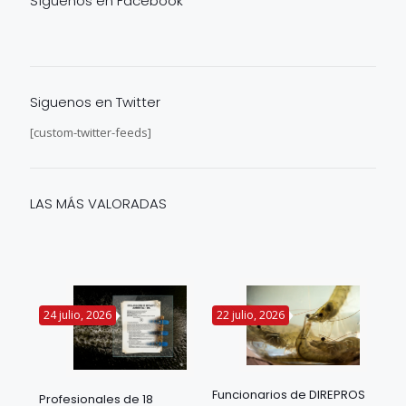
Síguenos en Facebook
Siguenos en Twitter
[custom-twitter-feeds]
LAS MÁS VALORADAS
24 julio, 2026
22 julio, 2026
14 
Funcionarios de DIREPROS
Profesionales de 18
Mov