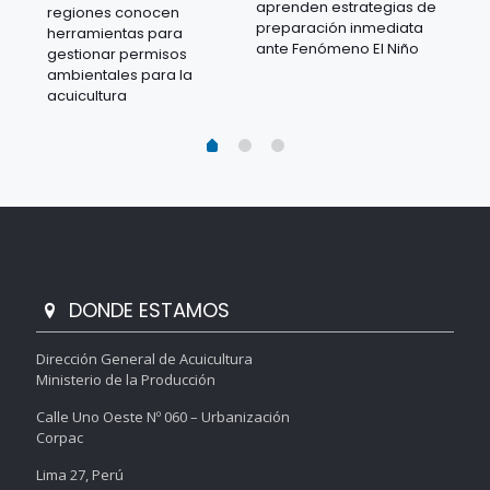
aprenden estrategias de
regiones conocen
ra
acu
preparación inmediata
herramientas para
mil
ante Fenómeno El Niño
gestionar permisos
 en
los
ambientales para la
acu
acuicultura
DONDE ESTAMOS
Dirección General de Acuicultura
Ministerio de la Producción
Calle Uno Oeste Nº 060 – Urbanización
Corpac
Lima 27, Perú