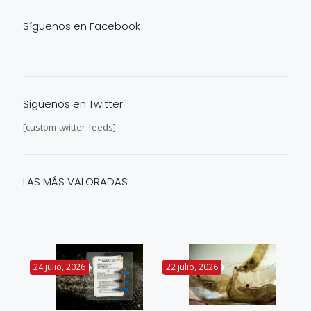
Síguenos en Facebook
Siguenos en Twitter
[custom-twitter-feeds]
LAS MÁS VALORADAS
24 julio, 2026
22 julio, 2026
14 