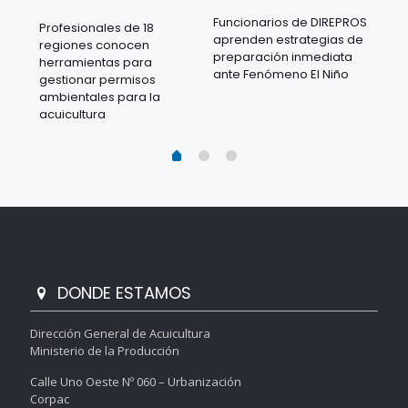
Funcionarios de DIREPROS
Profesionales de 18
Mov
aprenden estrategias de
regiones conocen
ra
acu
preparación inmediata
herramientas para
mil
ante Fenómeno El Niño
gestionar permisos
 en
los
ambientales para la
acu
acuicultura
DONDE ESTAMOS
Dirección General de Acuicultura
Ministerio de la Producción
Calle Uno Oeste Nº 060 – Urbanización
Corpac