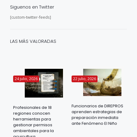
Siguenos en Twitter
[custom-twitter-feeds]
LAS MÁS VALORADAS
24 julio, 2026
22 julio, 2026
14 
Funcionarios de DIREPROS
Profesionales de 18
Mov
aprenden estrategias de
regiones conocen
ra
acu
preparación inmediata
herramientas para
mil
ante Fenómeno El Niño
gestionar permisos
 en
los
ambientales para la
acu
acuicultura