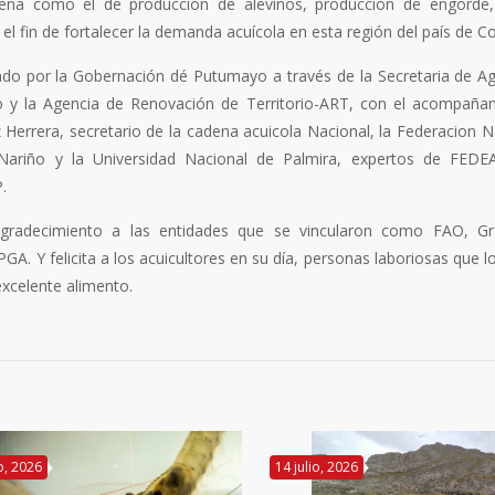
dena como el de producción de alevinos, producción de engorde
l fin de fortalecer la demanda acuícola en esta región del país de C
ado por la Gobernación dé Putumayo a través de la Secretaria de Agr
o y la Agencia de Renovación de Territorio-ART, con el acompaña
iz Herrera, secretario de la cadena acuicola Nacional, la Federacion 
 Nariño y la Universidad Nacional de Palmira, expertos de FEDE
.
agradecimiento a las entidades que se vincularon como FAO, Gra
GA. Y felicita a los acuicultores en su día, personas laboriosas que 
xcelente alimento.
io, 2026
14 julio, 2026