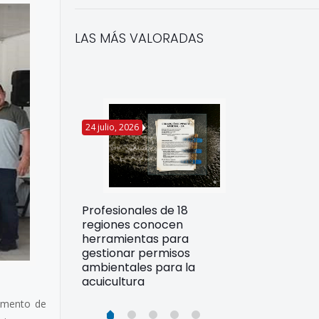
LAS MÁS VALORADAS
24 julio, 2026
22 julio, 2026
Funcionarios 
Profesionales de 18
pertos
DIREPROS ap
regiones conocen
rdos para
estrategias d
herramientas para
ltura
preparación 
gestionar permisos
esiliente en
ante Fenómen
ambientales para la
acuicultura
tamento de