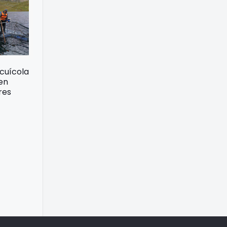
acuícola
 en
res