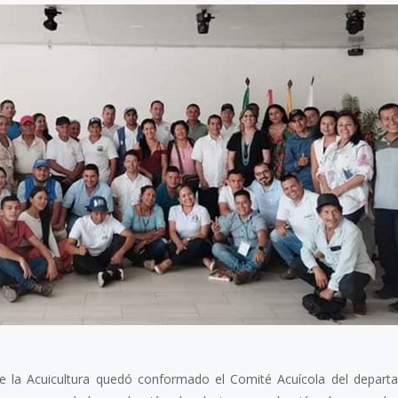
8 julio, 2026
Más de 30 ex
generan acue
lograr acuicu
sostenible y r
Perú
de la Acuicultura quedó conformado el Comité Acuícola del depar