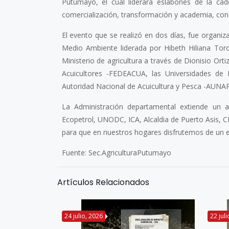
Putumayo, el cual liderará eslabones de la ca
comercialización, transformación y academia, con e
El evento que se realizó en dos días, fue organiz
Medio Ambiente liderada por Hibeth Hiliana Tor
Ministerio de agricultura a través de Dionisio Ort
Acuicultores -FEDEACUA, las Universidades de
Autoridad Nacional de Acuicultura y Pesca -AUNAP
La Administración departamental extiende un 
Ecopetrol, UNODC, ICA, Alcaldia de Puerto Asis, CP
para que en nuestros hogares disfrutemos de un e
Fuente: Sec.AgriculturaPutumayo
Artículos Relacionados
24 julio, 2026
22 jul