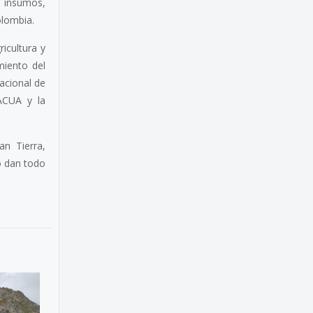
, insumos,
olombia.
icultura y
miento del
Nacional de
ACUA y la
n Tierra,
lo dan todo