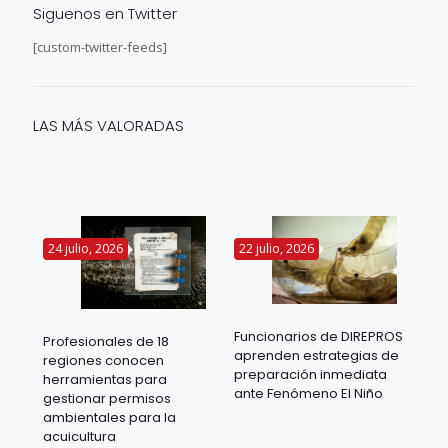
Siguenos en Twitter
[custom-twitter-feeds]
LAS MÁS VALORADAS
24 julio, 2026
22 julio, 2026
14 
Funcionarios de DIREPROS
Profesionales de 18
Mov
aprenden estrategias de
regiones conocen
ra
acu
preparación inmediata
herramientas para
mil
ante Fenómeno El Niño
gestionar permisos
 en
los
ambientales para la
acu
acuicultura