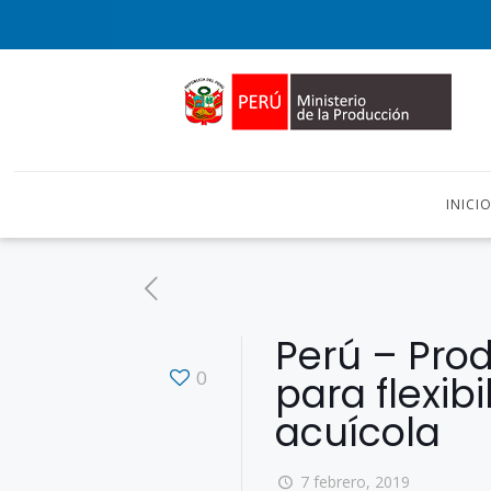
INICI
Perú – Prod
0
para flexibi
acuícola
7 febrero, 2019