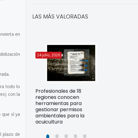
LAS MÁS VALORADAS
nvierta en
ibilización
24 julio, 2026
22 julio, 2026
rada.
ra todo lo
Funcionarios 
Profesionales de 18
pertos
yes) con la
DIREPROS ap
regiones conocen
rdos para
estrategias d
herramientas para
ltura
preparación 
gestionar permisos
esiliente en
ante Fenómen
ó que sí ya
ambientales para la
acuicultura
l plazo de