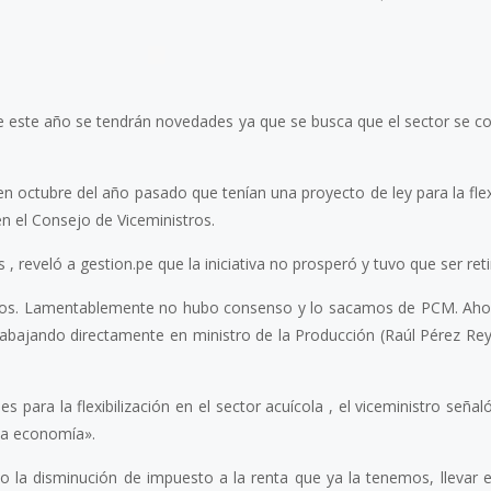
que este año se tendrán novedades ya que se busca que el sector se co
en octubre del año pasado que tenían una proyecto de ley para la flex
8 julio, 2026
 en el Consejo de Viceministros.
 , reveló a gestion.pe que la iniciativa no prosperó y tuvo que ser reti
stros. Lamentablemente no hubo consenso y lo sacamos de PCM. Aho
Más de 30 ex
 trabajando directamente en ministro de la Producción (Raúl Pérez Re
generan acue
lograr acuicu
sostenible y r
 para la flexibilización en el sector acuícola , el viceministro señal
Perú
la economía».
o la disminución de impuesto a la renta que ya la tenemos, llevar e