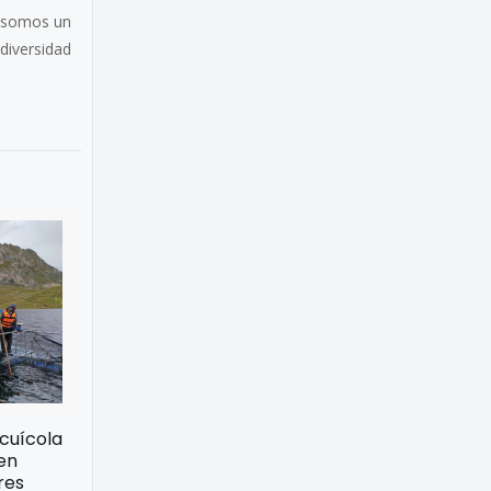
e somos un
diversidad
acuícola
 en
res