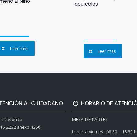
meno El Niño
acuícolas
Leer más
Leer más
TENCIÓN AL CIUDADANO
HORARIO DE ATENCI
l Telefónica
MESA DE PARTES
616 2222 anexo 4260
Lunes a Viernes : 08:30 – 18:30 