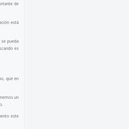
ortante de
tación está
o se pueda
uscando es
ño, que en
Tenemos un
o.
iento este