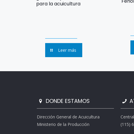
Fenó
para la acuicultura
Leer más
DONDE ESTAMOS
A
Dirección General de Acuicultura
Centra
Ministerio de la Producción
(115) 