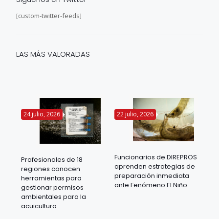
[custom-twitter-feeds]
LAS MÁS VALORADAS
24 julio, 2026
22 julio, 2026
14 
Funcionarios de DIREPROS
Profesionales de 18
Mov
aprenden estrategias de
regiones conocen
ra
acu
preparación inmediata
herramientas para
mil
ante Fenómeno El Niño
gestionar permisos
 en
los
ambientales para la
acu
acuicultura