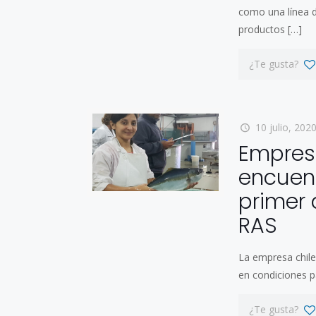
como una línea de
productos
[…]
¿Te gusta?
10 julio, 202
Empresa
encuent
primer 
RAS
La empresa chile
en condiciones p
¿Te gusta?