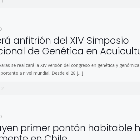
1
0
erá anfitrión del XIV Simposio
cional de Genética en Acuicult
 Varas se realizará la XIV versión del congreso en genética y genómic
portante a nivel mundial. Desde el 28
[…]
2
0
uyen primer pontón habitable 
mente en Chile