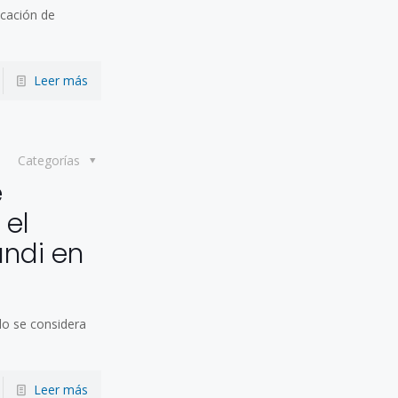
icación de
Leer más
Categorías
e
 el
andi en
lo se considera
Leer más