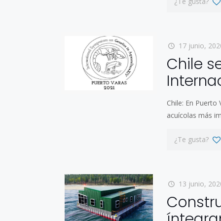
¿Te gusta?
17 junio, 202
Chile s
Interna
Chile: En Puerto
acuícolas más im
¿Te gusta?
13 junio, 202
Constr
íntegra