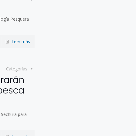
ología Pesquera
Leer más
Categorías
rarán
 pesca
e Sechura para