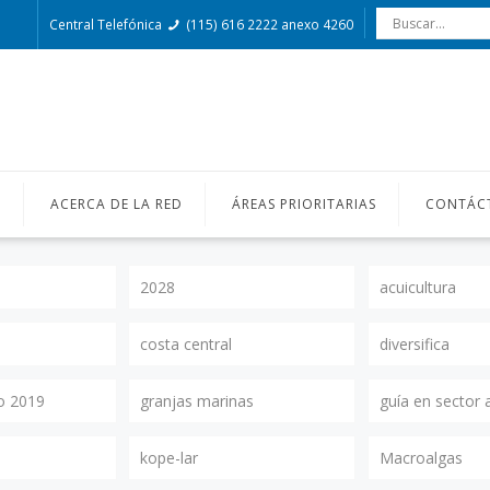
Central Telefónica
(115) 616 2222 anexo 4260
O
ACERCA DE LA RED
ÁREAS PRIORITARIAS
CONTÁC
2028
acuicultura
costa central
diversifica
o 2019
granjas marinas
guía en sector 
kope-lar
Macroalgas