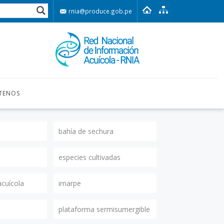
rnia@produce.gob.pe
TENOS
bahía de sechura
especies cultivadas
acuícola
imarpe
plataforma sermisumergible