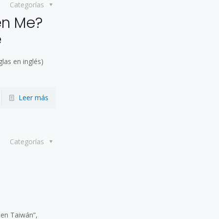
Categorías
en Me?
e
las en inglés)
Leer más
Categorías
 en Taiwán”,