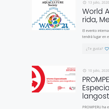
13 julio, 202
World A
rida, M
El evento intern
tendrá lugar en 
¿Te gusta?
10 julio, 202
PROMPER
Especia
langost
PROMPERU ha ela