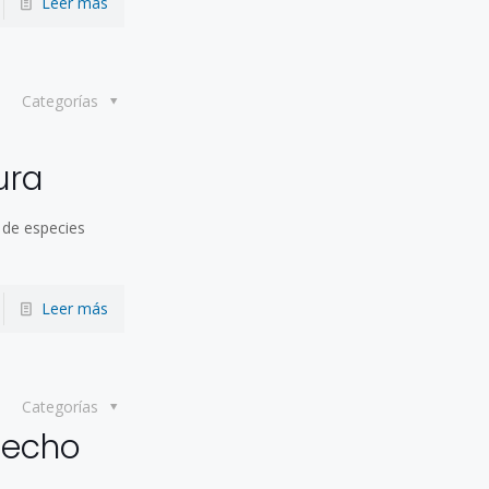
Leer más
Categorías
ura
a de especies
Leer más
Categorías
hecho