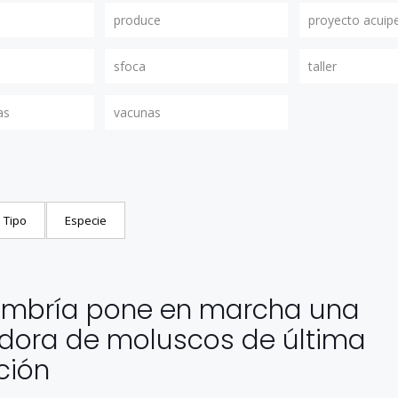
produce
proyecto acuip
sfoca
taller
as
vacunas
Tipo
Especie
0
Umbría pone en marcha una
dora de moluscos de última
ción