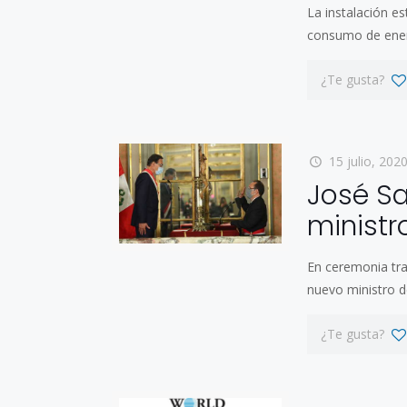
La instalación 
consumo de ener
¿Te gusta?
15 julio, 202
José Sa
ministr
En ceremonia tr
nuevo ministro d
¿Te gusta?