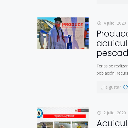
4 julio, 2020
Produce
acuicul
pescad
Ferias se realiza
población, recur
¿Te gusta?
2 julio, 2020
Acuicu