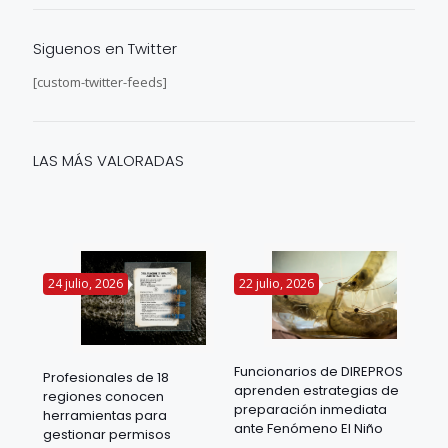
Siguenos en Twitter
[custom-twitter-feeds]
LAS MÁS VALORADAS
24 julio, 2026
22 julio, 2026
14 
Funcionarios de DIREPROS
Profesionales de 18
Mov
aprenden estrategias de
regiones conocen
ra
acu
preparación inmediata
herramientas para
mil
ante Fenómeno El Niño
gestionar permisos
 en
los