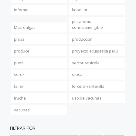
informe
kope-lar
plataforma
Macroalgas
sermisumergible
pnipa
producción
produce
proyecto acuipesca perú
puno
sector acuícola
serex
sfoca
taller
tercera ventanilla
trucha
uso de vacunas
vacunas
FILTRAR POR: