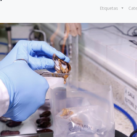
Etiquetas
Cat
8 julio, 2026
Más de 30 ex
generan acue
lograr acuicu
sostenible y r
Perú