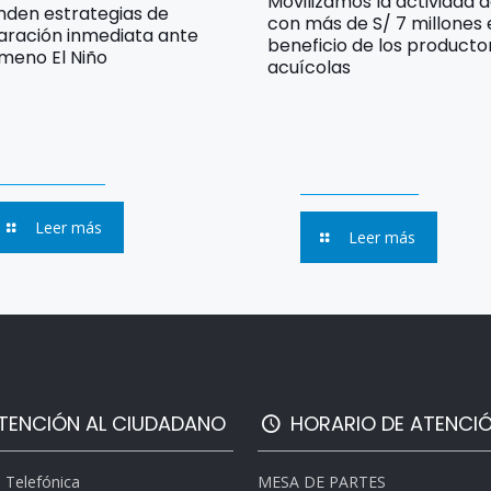
Movilizamos la actividad 
nden estrategias de
con más de S/ 7 millones
aración inmediata ante
beneficio de los producto
meno El Niño
acuícolas
Leer más
Leer más
TENCIÓN AL CIUDADANO
HORARIO DE ATENCI
l Telefónica
MESA DE PARTES