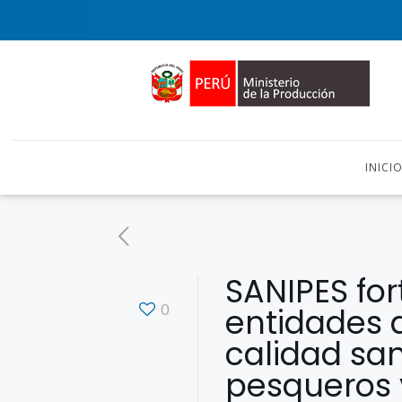
INICI
SANIPES for
0
entidades 
calidad san
pesqueros 