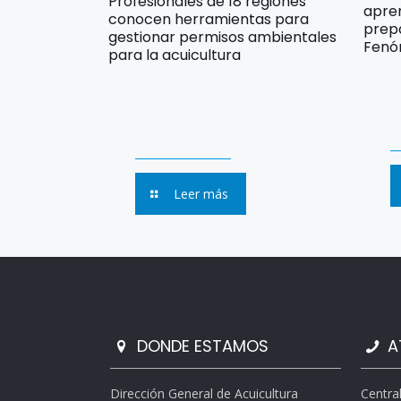
Profesionales de 18 regiones
apre
conocen herramientas para
prep
gestionar permisos ambientales
Fenó
para la acuicultura
Leer más
DONDE ESTAMOS
A
Dirección General de Acuicultura
Centra