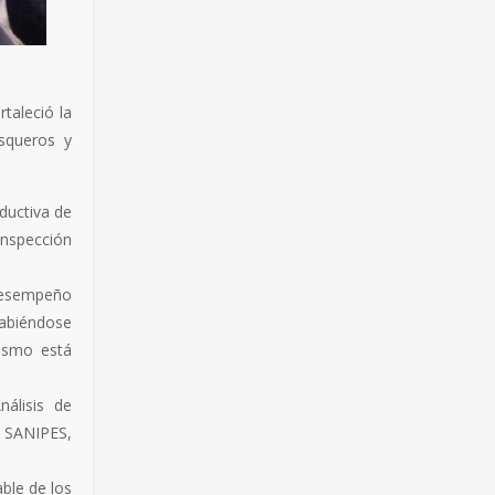
taleció la
esqueros y
ductiva de
inspección
 desempeño
habiéndose
nismo está
álisis de
l SANIPES,
ble de los