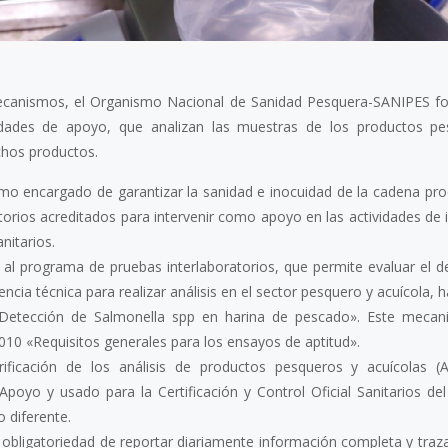
ecanismos, el Organismo Nacional de Sanidad Pesquera-SANIPES for
idades de apoyo, que analizan las muestras de los productos p
ichos productos.
o encargado de garantizar la sanidad e inocuidad de la cadena pro
atorios acreditados para intervenir como apoyo en las actividades de 
nitarios.
al programa de pruebas interlaboratorios, que permite evaluar el
cia técnica para realizar análisis en el sector pesquero y acuícola, 
: «Detección de Salmonella spp en harina de pescado». Este meca
10 «Requisitos generales para los ensayos de aptitud».
icación de los análisis de productos pesqueros y acuícolas (An
Apoyo y usado para la Certificación y Control Oficial Sanitarios de
o diferente.
 obligatoriedad de reportar diariamente información completa y traza