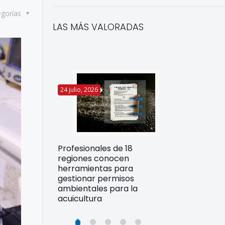
egorías
LAS MÁS VALORADAS
24 julio, 2026
22 julio, 2026
Funcionarios 
Profesionales de 18
pertos
DIREPROS ap
regiones conocen
rdos para
estrategias d
herramientas para
ltura
preparación 
gestionar permisos
esiliente en
ante Fenómen
ambientales para la
acuicultura