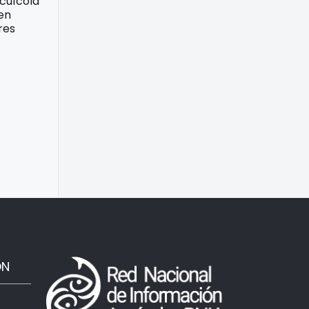
acuícola
 en
res
ÓN