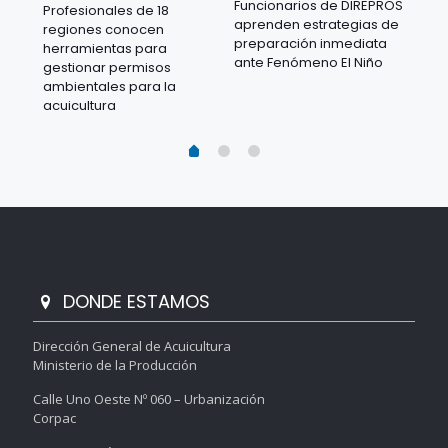
Funcionarios de DIREPROS
Profesionales de 18
Mov
aprenden estrategias de
regiones conocen
ra
acu
preparación inmediata
herramientas para
mil
ante Fenómeno El Niño
gestionar permisos
 en
los
ambientales para la
acu
acuicultura
DONDE ESTAMOS
Dirección General de Acuicultura
Ministerio de la Producción
Calle Uno Oeste Nº 060 – Urbanización
Corpac