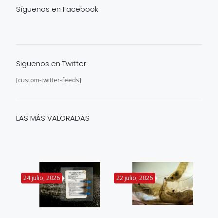
Síguenos en Facebook
Siguenos en Twitter
[custom-twitter-feeds]
LAS MÁS VALORADAS
24 julio, 2026
22 julio, 2026
14 