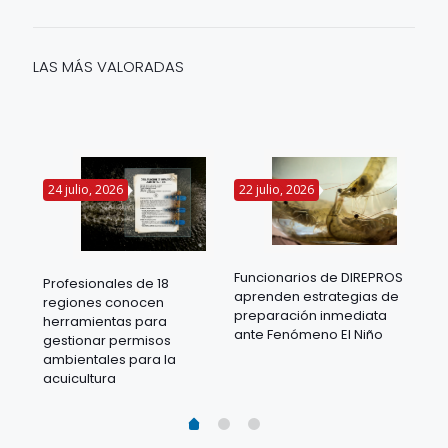
LAS MÁS VALORADAS
24 julio, 2026
22 julio, 2026
14 
Funcionarios de DIREPROS
Profesionales de 18
Mov
aprenden estrategias de
regiones conocen
ra
acu
preparación inmediata
herramientas para
mil
ante Fenómeno El Niño
gestionar permisos
 en
los
ambientales para la
acu
acuicultura