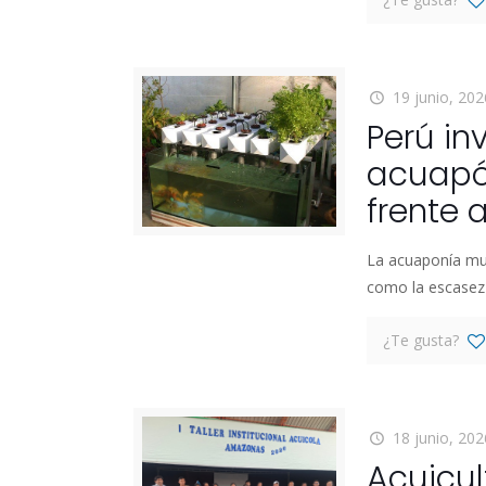
19 junio, 202
Perú in
acuapón
frente 
La acuaponía mun
como la escasez 
¿Te gusta?
18 junio, 202
Acuicu