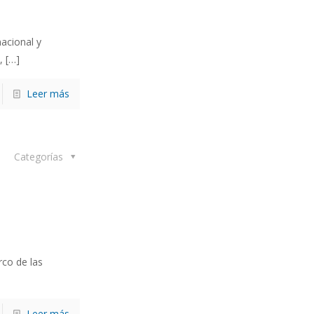
acional y
,
[…]
Leer más
Categorías
rco de las
Leer más