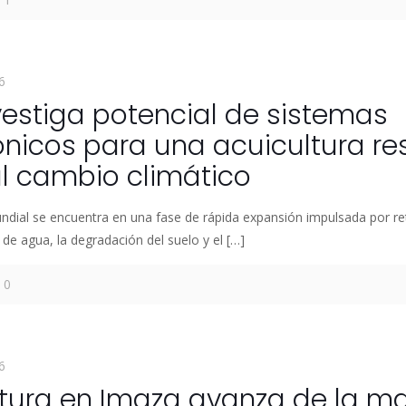
6
vestiga potencial de sistemas
icos para una acuicultura res
al cambio climático
dial se encuentra en una fase de rápida expansión impulsada por r
de agua, la degradación del suelo y el
[…]
0
6
ltura en Imaza avanza de la m