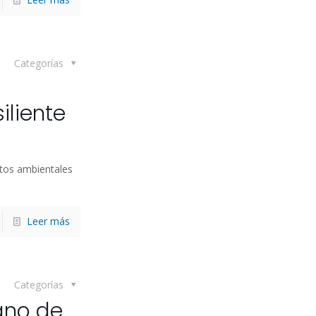
Categorías
iliente
etos ambientales
Leer más
Categorías
ano de