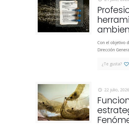
Profesi
herram
ambient
Con el objetivo d
Dirección Genera
¿Te gusta?
22 julio, 202
Funcio
estrate
Fenóme