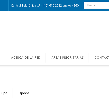
Central Telefónica
(115) 616 2222 anexo 4260
O
ACERCA DE LA RED
ÁREAS PRIORITARIAS
CONTÁC
Tipo
Especie
6