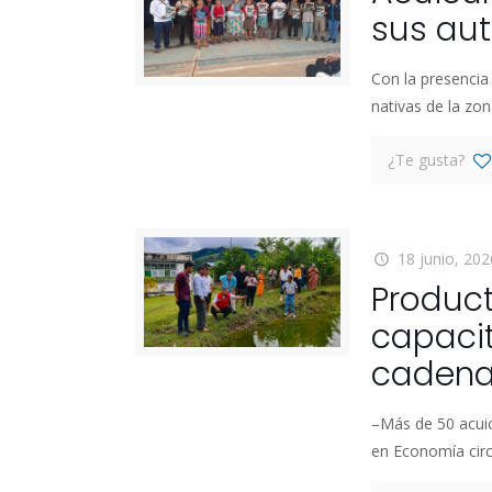
sus aut
Con la presencia
nativas de la zon
¿Te gusta?
18 junio, 202
Product
capacit
cadena
–Más de 50 acuic
en Economía circ