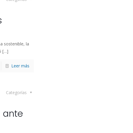
s
a sostenible, la
ó
[…]
Leer más
Categorías
 ante