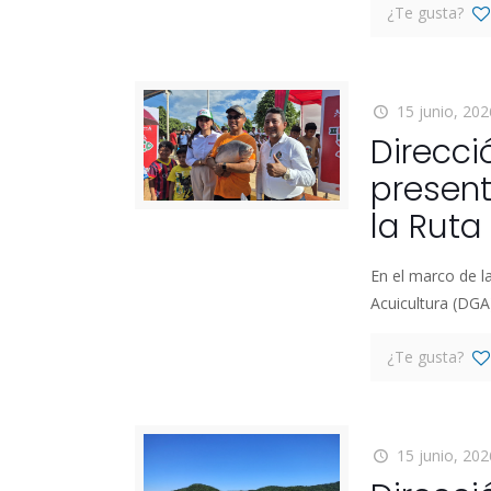
¿Te gusta?
15 junio, 202
Direcci
present
la Ruta
En el marco de l
Acuicultura (DGA)
¿Te gusta?
15 junio, 202