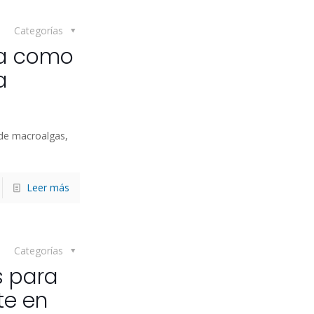
Categorías
ta como
a
o de macroalgas,
Leer más
Categorías
s para
te en