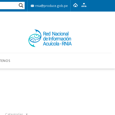
rnia@produce.gob.pe
TENOS
Categorías