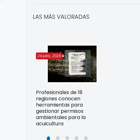
LAS MÁS VALORADAS
24 julio, 2026
22 julio, 2026
Funcionarios 
Profesionales de 18
pertos
DIREPROS ap
regiones conocen
rdos para
estrategias d
herramientas para
ltura
preparación 
gestionar permisos
esiliente en
ante Fenómen
ambientales para la
acuicultura