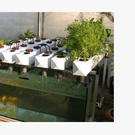
8 julio, 2026
Más de 30 ex
generan acue
lograr acuicu
sostenible y r
Perú