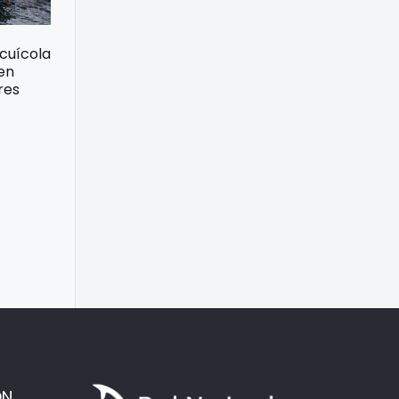
acuícola
 en
res
ÓN