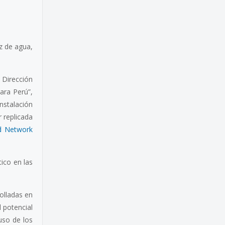
z de agua,
 Dirección
ara Perú”,
nstalación
 replicada
d Network
tico en las
olladas en
l potencial
 uso de los