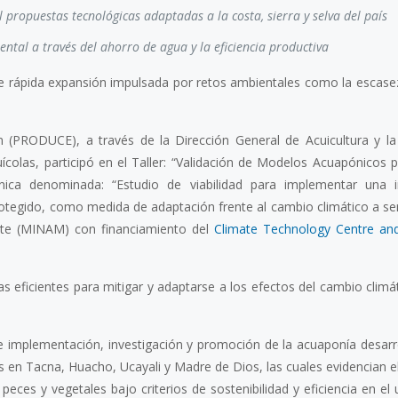
al
propuestas tecnológicas adaptadas a la costa, sierra y selva del país
ntal a través del ahorro de agua y la eficiencia productiva
e rápida expansión impulsada por retos ambientales como la escase
ón (PRODUCE), a través de la Dirección General de Acuicultura y la
olas, participó en el Taller: “Validación de Modelos Acuapónicos p
nica denominada: “Estudio de viabilidad para implementar una i
tegido, como medida de adaptación frente al cambio climático a ser
nte (MINAM) con financiamiento del
Climate Technology Centre an
s eficientes para mitigar y adaptarse a los efectos del cambio climá
e implementación, investigación y promoción de la acuaponía desarr
as en Tacna, Huacho, Ucayali y Madre de Dios, las cuales evidencian e
peces y vegetales bajo criterios de sostenibilidad y eficiencia en el