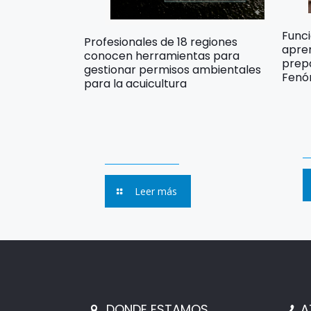
Func
Profesionales de 18 regiones
apre
conocen herramientas para
prep
gestionar permisos ambientales
Fenó
para la acuicultura
Leer más
DONDE ESTAMOS
A