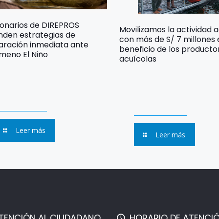
ionarios de DIREPROS
Movilizamos la actividad 
nden estrategias de
con más de S/ 7 millones
aración inmediata ante
beneficio de los producto
meno El Niño
acuícolas
Leer más
Leer más
TENCIÓN AL CIUDADANO
HORARIO DE ATENCI