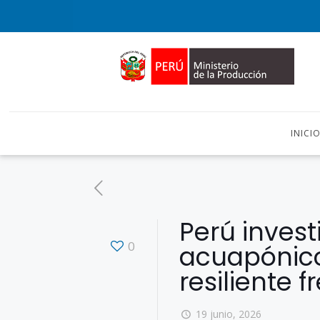
INICI
Perú invest
0
acuapónico
resiliente 
19 junio, 2026