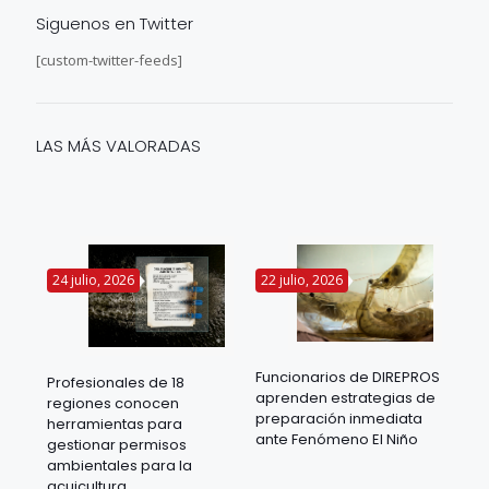
Siguenos en Twitter
[custom-twitter-feeds]
LAS MÁS VALORADAS
24 julio, 2026
22 julio, 2026
14 
Funcionarios de DIREPROS
Profesionales de 18
Mov
aprenden estrategias de
regiones conocen
ra
acu
preparación inmediata
herramientas para
mil
ante Fenómeno El Niño
gestionar permisos
 en
los
ambientales para la
acu
acuicultura