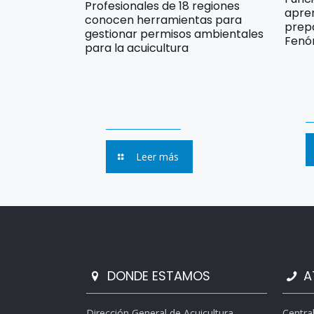
Profesionales de 18 regiones
apre
conocen herramientas para
prep
gestionar permisos ambientales
Fenó
para la acuicultura
Leer más
DONDE ESTAMOS
A
Dirección General de Acuicultura
Centra