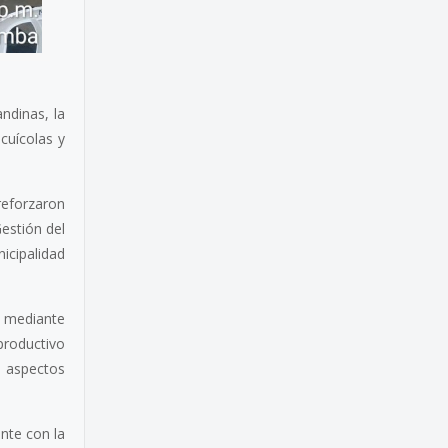
andinas, la
cuícolas y
 reforzaron
estión del
icipalidad
, mediante
productivo
, aspectos
ente con la