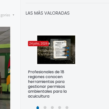
LAS MÁS VALORADAS
egorías
24 julio, 2026
22 julio, 2026
Funcionarios 
Profesionales de 18
pertos
DIREPROS ap
regiones conocen
rdos para
estrategias d
herramientas para
ltura
preparación 
gestionar permisos
esiliente en
ante Fenómen
ambientales para la
acuicultura