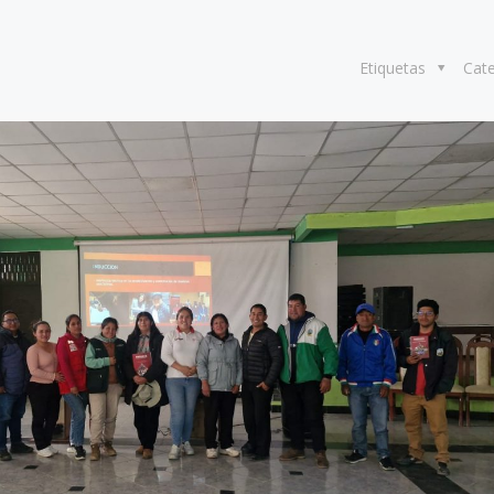
Etiquetas
Cat
8 julio, 2026
Más de 30 ex
generan acue
lograr acuicu
sostenible y r
Perú