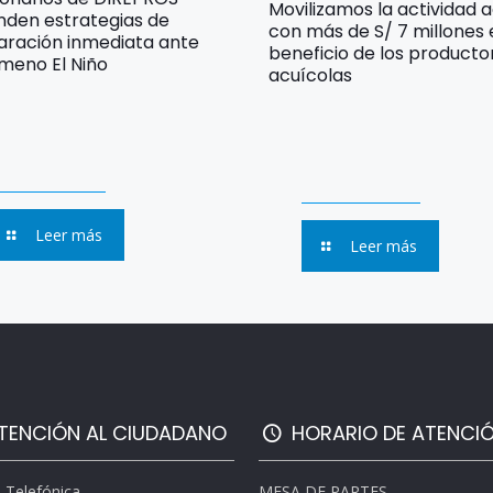
Movilizamos la actividad 
nden estrategias de
con más de S/ 7 millones
aración inmediata ante
beneficio de los producto
meno El Niño
acuícolas
Leer más
Leer más
TENCIÓN AL CIUDADANO
HORARIO DE ATENCI
l Telefónica
MESA DE PARTES