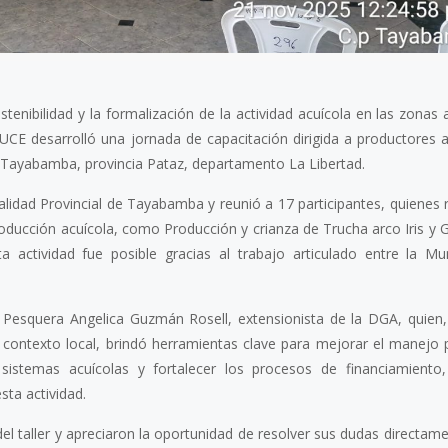
tenibilidad y la formalización de la actividad acuícola en las zonas 
CE desarrolló una jornada de capacitación dirigida a productores a
o Tayabamba, provincia Pataz, departamento La Libertad.
ipalidad Provincial de Tayabamba y reunió a 17 participantes, quienes
ducción acuícola, como Producción y crianza de Trucha arco Iris y G
actividad fue posible gracias al trabajo articulado entre la Mun
ga Pesquera Angelica Guzmán Rosell, extensionista de la DGA, quien
contexto local, brindó herramientas clave para mejorar el manejo 
s sistemas acuícolas y fortalecer los procesos de financiamiento
sta actividad.
el taller y apreciaron la oportunidad de resolver sus dudas directam