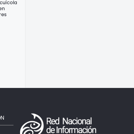
acuícola
 en
res
ÓN