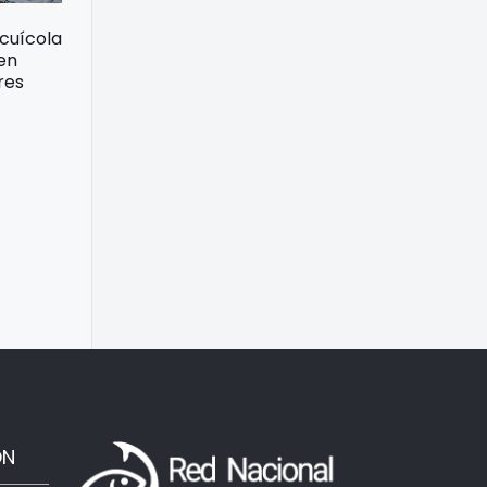
acuícola
 en
res
ÓN