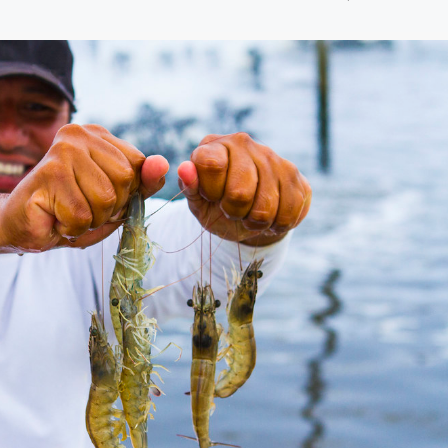
8 julio, 2026
Más de 30 ex
generan acue
lograr acuicu
sostenible y r
Perú