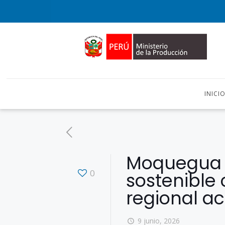
INICI
Moquegua s
0
sostenible
regional ac
9 junio, 2026