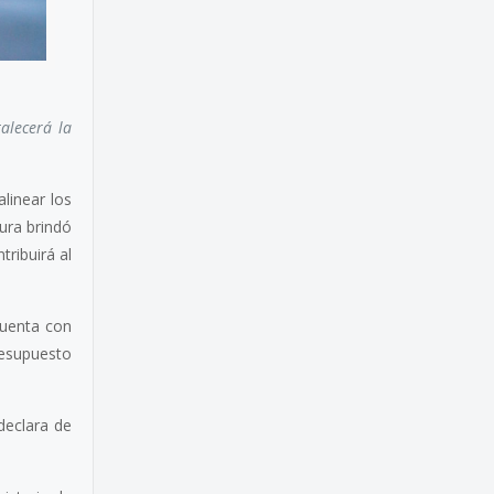
alecerá la
linear los
tura brindó
tribuirá al
cuenta con
resupuesto
declara de