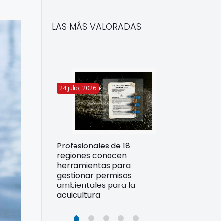
LAS MÁS VALORADAS
24 julio, 2026
22 julio, 2026
Funcionarios 
Profesionales de 18
pertos
DIREPROS ap
regiones conocen
rdos para
estrategias d
herramientas para
ltura
preparación 
gestionar permisos
esiliente en
ante Fenómen
ambientales para la
acuicultura