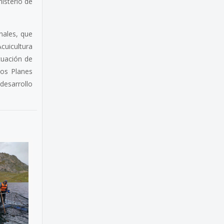
isterio de
nales, que
Acuicultura
cuación de
los Planes
desarrollo