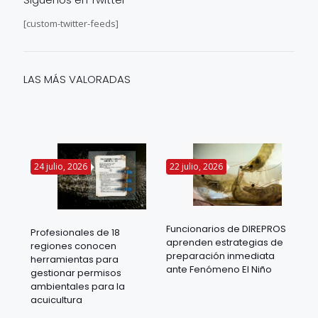
[custom-twitter-feeds]
LAS MÁS VALORADAS
24 julio, 2026
22 julio, 2026
14 
Funcionarios de DIREPROS
Profesionales de 18
Mov
aprenden estrategias de
regiones conocen
ra
acu
preparación inmediata
herramientas para
mil
ante Fenómeno El Niño
gestionar permisos
 en
los
ambientales para la
acu
acuicultura