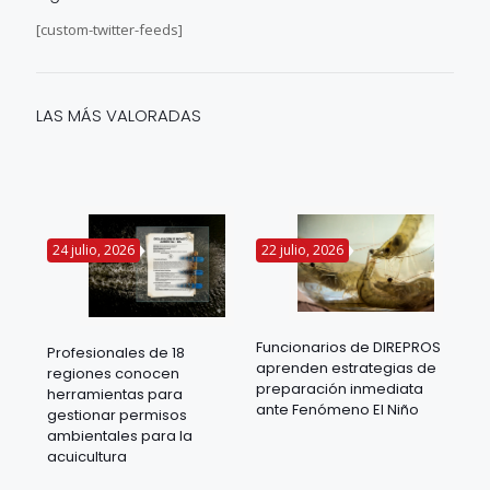
[custom-twitter-feeds]
LAS MÁS VALORADAS
24 julio, 2026
22 julio, 2026
14 
Funcionarios de DIREPROS
Profesionales de 18
Mov
aprenden estrategias de
regiones conocen
ra
acu
preparación inmediata
herramientas para
mil
ante Fenómeno El Niño
gestionar permisos
 en
los
ambientales para la
acu
acuicultura