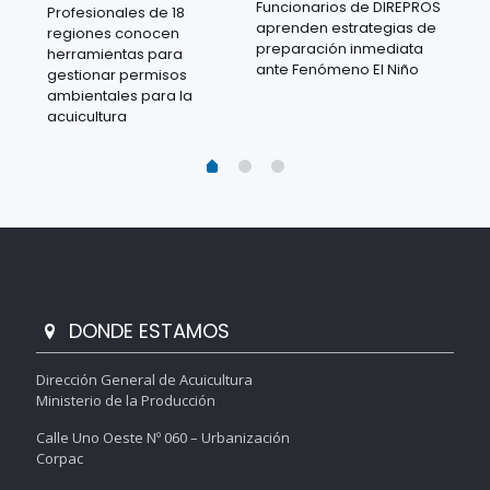
Funcionarios de DIREPROS
Profesionales de 18
Mov
aprenden estrategias de
regiones conocen
ra
acu
preparación inmediata
herramientas para
mil
ante Fenómeno El Niño
gestionar permisos
 en
los
ambientales para la
acu
acuicultura
DONDE ESTAMOS
Dirección General de Acuicultura
Ministerio de la Producción
Calle Uno Oeste Nº 060 – Urbanización
Corpac