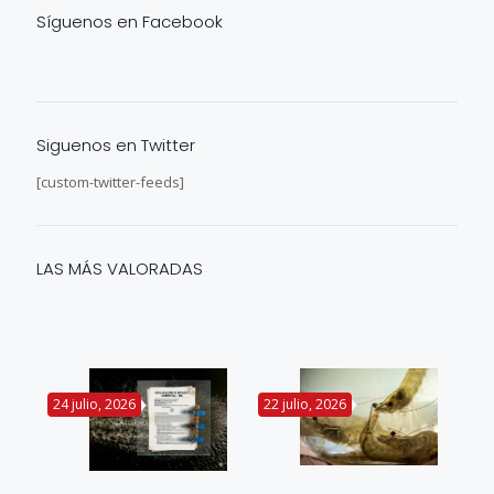
Síguenos en Facebook
Siguenos en Twitter
[custom-twitter-feeds]
LAS MÁS VALORADAS
24 julio, 2026
22 julio, 2026
14 