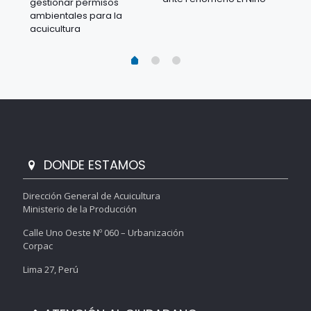
gestionar permisos
 en
los
ambientales para la
acu
acuicultura
DONDE ESTAMOS
Dirección General de Acuicultura
Ministerio de la Producción
Calle Uno Oeste Nº 060 – Urbanización
Corpac
Lima 27, Perú