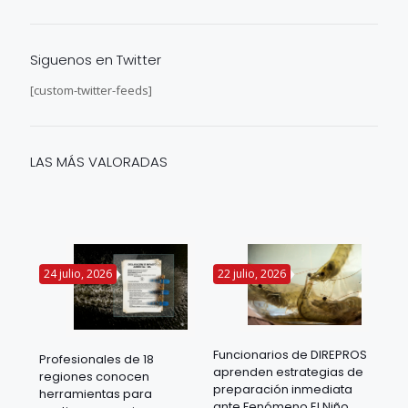
Siguenos en Twitter
[custom-twitter-feeds]
LAS MÁS VALORADAS
24 julio, 2026
22 julio, 2026
14 
Funcionarios de DIREPROS
Profesionales de 18
Mov
aprenden estrategias de
regiones conocen
ra
acu
preparación inmediata
herramientas para
mil
ante Fenómeno El Niño