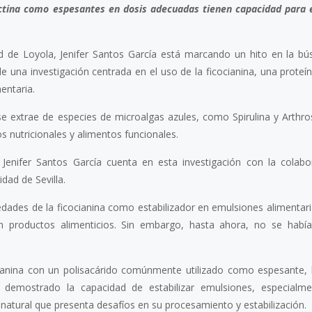
ectina como espesantes en dosis adecuadas tienen capacidad para e
d de Loyola, Jenifer Santos García está marcando un hito en la b
e una investigación centrada en el uso de la ficocianina, una proteín
entaria.
e extrae de especies de microalgas azules, como Spirulina y Arthros
s nutricionales y alimentos funcionales.
Jenifer Santos García cuenta en esta investigación con la colabo
dad de Sevilla.
dades de la ficocianina como estabilizador en emulsiones alimentari
en productos alimenticios. Sin embargo, hasta ahora, no se habí
ianina con un polisacárido comúnmente utilizado como espesante, l
 demostrado la capacidad de estabilizar emulsiones, especialme
 natural que presenta desafíos en su procesamiento y estabilización.