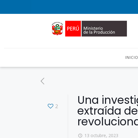
INICI
Una invest
2
extraída d
revoluciona
13 octubre, 2023