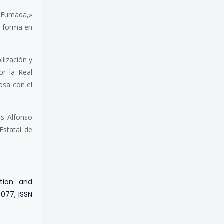
e Fumada,»
a forma en
lización y
or la Real
osa con el
is Alfonso
Estatal de
zation and
5077, ISSN