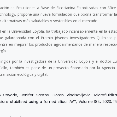
rización de Emulsiones a Base de Ficocianina Estabilizadas con Sílic
echnology, propone una nueva formulación que podría transformar l
o alternativas más saludables y sostenibles en el mercado.
l en la Universidad Loyola, ha trabajado incansablemente en la estabi
fue galardonada con el Premio Jóvenes Investigadores Químicos p
ntra en mejorar los productos agroalimentarios de manera respetu
gía.
rigida por la investigadora de la Universidad Loyola y el doctor Lu
cia Tello, también es parte de un proyecto financiado por la Agencia 
ansición ecológica y digital.
llo-Cayado, Jenifer Santos, Goran Vladisavljevic.
Microfluidi
ons stabilised using a fumed silica.
LWT, Volume 184, 2023, 11