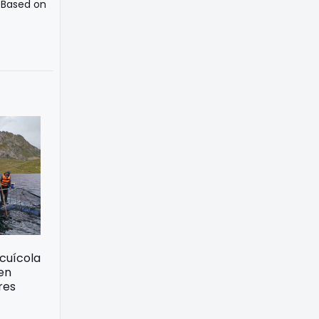
 Based on
acuícola
 en
res