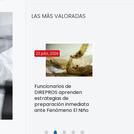
LAS MÁS VALORADAS
22 julio, 2026
14 julio, 2026
Funcionarios de
 de 18
Movilizamos la
DIREPROS aprenden
ocen
acuícola con 
estrategias de
 para
millones en be
preparación inmediata
rmisos
los productor
ante Fenómeno El Niño
para la
acuícolas