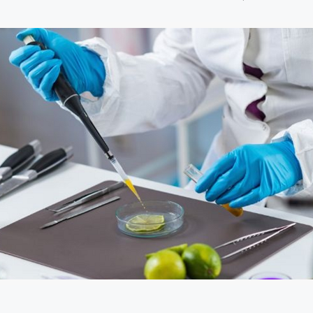
8 julio, 2026
24 julio, 2026
Profesionales
Más de 30 expertos
regiones con
generan acuerdos para
herramientas
lograr acuicultura
gestionar pe
sostenible y resiliente en
ambientales 
Perú
acuicultura