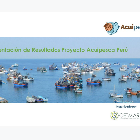
8 julio, 2026
Más de 30 ex
generan acue
lograr acuicu
sostenible y r
Perú