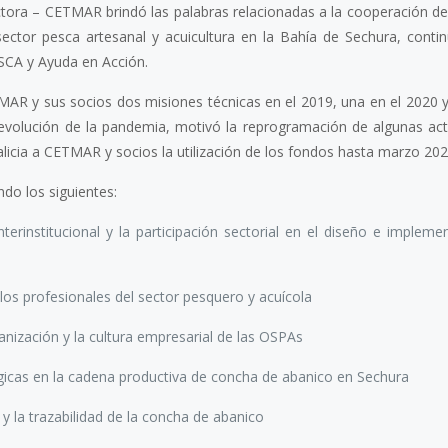
tora – CETMAR brindó las palabras relacionadas a la cooperación 
 sector pesca artesanal y acuicultura en la Bahía de Sechura, conti
CA y Ayuda en Acción.
ETMAR y sus socios dos misiones técnicas en el 2019, una en el 2020 y
a evolución de la pandemia, motivó la reprogramación de algunas act
alicia a CETMAR y socios la utilización de los fondos hasta marzo 202
do los siguientes:
erinstitucional y la participación sectorial en el diseño e impleme
os profesionales del sector pesquero y acuícola
ización y la cultura empresarial de las OSPAs
icas en la cadena productiva de concha de abanico en Sechura
 la trazabilidad de la concha de abanico