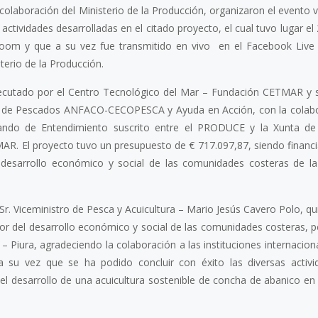
colaboración del Ministerio de la Producción, organizaron el evento v
actividades desarrolladas en el citado proyecto, el cual tuvo lugar el 
zoom y que a su vez fue transmitido en vivo en el Facebook Live
terio de la Producción.
jecutado por el Centro Tecnológico del Mar – Fundación CETMAR y 
as de Pescados ANFACO-CECOPESCA y Ayuda en Acción, con la colab
o de Entendimiento suscrito entre el PRODUCE y la Xunta de G
. El proyecto tuvo un presupuesto de € 717.097,87, siendo financi
al desarrollo económico y social de las comunidades costeras de l
 Sr. Viceministro de Pesca y Acuicultura – Mario Jesús Cavero Polo, q
vor del desarrollo económico y social de las comunidades costeras, 
 – Piura, agradeciendo la colaboración a las instituciones internacio
su vez que se ha podido concluir con éxito las diversas activ
el desarrollo de una acuicultura sostenible de concha de abanico en