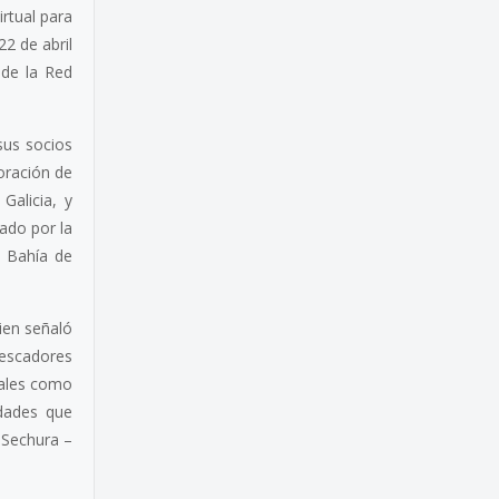
irtual para
22 de abril
 de la Red
sus socios
oración de
alicia, y
ado por la
a Bahía de
uien señaló
pescadores
nales como
idades que
 Sechura –