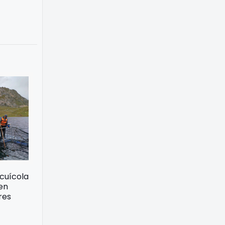
acuícola
 en
res