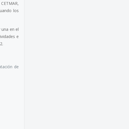
de CETMAR,
nuando los
 una en el
ividades e
2.
ntación de