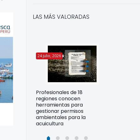
LAS MÁS VALORADAS
24 julio, 2026
22 julio, 2026
Funcionarios 
Profesionales de 18
pertos
DIREPROS ap
regiones conocen
rdos para
estrategias d
herramientas para
ltura
preparación 
gestionar permisos
esiliente en
ante Fenómen
ambientales para la
acuicultura